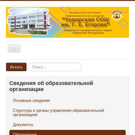
Включить/
выключить
навигацию
Главная
Искать...
Искать
Новости
Сведения об образовательной
Объявления
организации
Родителям и ученикам
Основные сведения
Педагогам и сотрудникам
Структура и органы управления образовательной
Выпускникам
организацией
Документы
Наши достижения
Образование