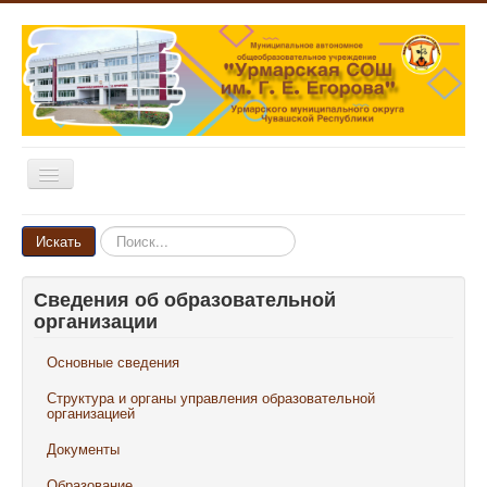
Включить/
выключить
навигацию
Главная
Искать...
Искать
Новости
Сведения об образовательной
Объявления
организации
Родителям и ученикам
Основные сведения
Педагогам и сотрудникам
Структура и органы управления образовательной
Выпускникам
организацией
Документы
Наши достижения
Образование