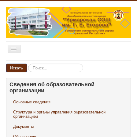
Включить/
выключить
навигацию
Главная
Искать...
Искать
Новости
Сведения об образовательной
Объявления
организации
Родителям и ученикам
Основные сведения
Педагогам и сотрудникам
Структура и органы управления образовательной
Выпускникам
организацией
Документы
Наши достижения
Образование