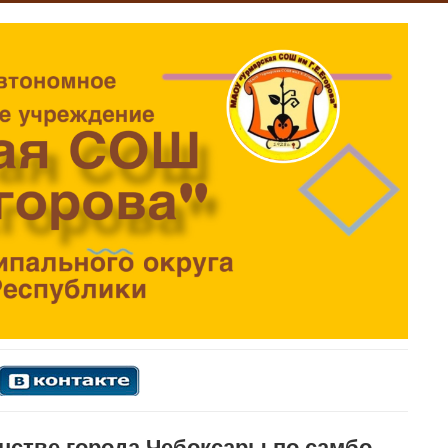
нстве города Чебоксары по самбо