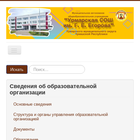
Включить/
выключить
навигацию
Главная
Искать...
Искать
Новости
Сведения об образовательной
Объявления
организации
Родителям и ученикам
Основные сведения
Педагогам и сотрудникам
Структура и органы управления образовательной
Выпускникам
организацией
Документы
Наши достижения
Образование