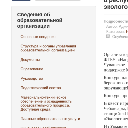
эколог
Сведения об
образовательной
Подробност
организации
Автор:
Адми
Категория:
Н
Основные сведения
Опублико
Структура и органы управления
образовательной организацией
Организато
Документы
ФГБУ «Наци
Чувашское 
Образование
поддержке 
Конкурс на
Руководство
бережного о
Педагогический состав
окружающей
Конкурс про
Материально-техническое
обеспечение и оснащенность
В квест-игр
образовательного процесса.
Чебоксары, 
Доступная среда
станций: «П
Платные образовательные услуги
«Экологичес
Из Урмарск
Финансово-хозяйственная