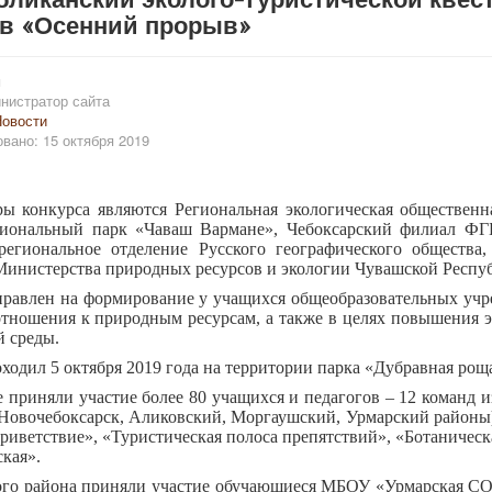
ов «Осенний прорыв»
и
нистратор сайта
овости
вано: 15 октября 2019
ры конкурса являются Региональная экологическая обществен
ональный парк «Чаваш Вармане», Чебоксарский филиал ФГБ
региональное отделение Русского географического обществ
Министерства природных ресурсов и экологии Чувашской Респу
правлен на формирование у учащихся общеобразовательных учр
тношения к природным ресурсам, а также в целях повышения э
 среды.
ходил 5 октября 2019 года
на территории парка «Дубравная роща
е приняли участие более 80 учащихся и педагогов – 12 команд 
Новочебоксарск, Аликовский, Моргаушский, Урмарский районы)
риветствие», «Туристическая полоса препятствий», «Ботаническ
кая».
ого района приняли участие обучающиеся МБОУ «Урмарская СО