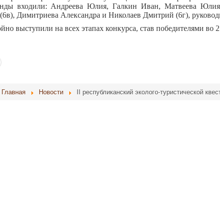
анды входили: Андреева Юлия, Галкин Иван, Матвеева Юлия
(6в), Димитриева Александра и Николаев Дмитрий (6г), руковод
ойно выступили на всех этапах конкурса, став победителями во 
Главная
Новости
II республиканский эколого-туристической кве