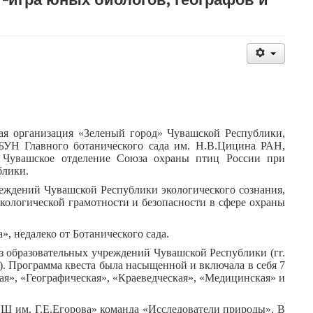
ная организация «Зеленый город» Чувашской Республики,
УН Главного ботанического сада им. Н.В.Цицина РАН,
а, Чувашское отделение Союза охраны птиц России при
блики.
еждений Чувашской Республики экологического сознания,
кологической грамотности и безопасности в сфере охраны
», недалеко от Ботанического сада.
из образовательных учреждений Чувашской Республики (гг.
. Программа квеста была насыщенной и включала в себя 7
ая», «Географическая», «Краеведческая», «Медицинская» и
Ш им. Г.Е.Егорова» команда «Исследователи природы». В