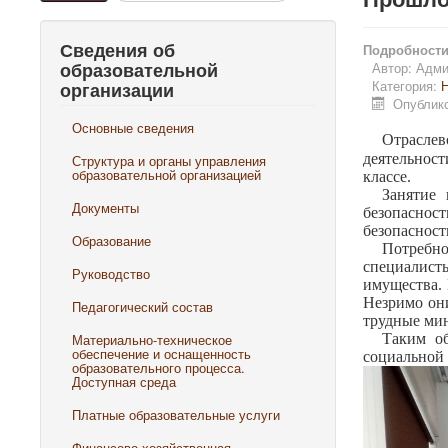
Сведения об
Подробност
образовательной
Автор:
Адми
Категория:
Н
организации
Опублико
Основные сведения
Отраслев
деятельност
Структура и органы управления
образовательной организацией
классе.
Занятие
Документы
безопаснос
безопасност
Образование
Потребно
специалист
Руководство
имущества. 
Незримо они
Педагогический состав
трудные мин
Материально-техническое
Таким об
обеспечение и оснащенность
социальной 
образовательного процесса.
Доступная среда
Платные образовательные услуги
Финансово-хозяйственная