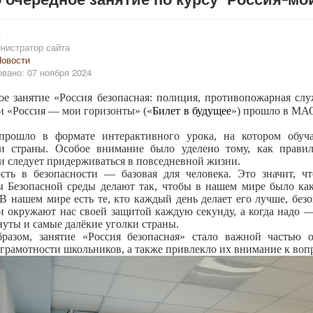
и
нистратор сайта
овости
вано: 07 ноября 2024
ое занятие «Россия безопасная: полиция, противопожарная слу
и «Россия — мои горизонты» («
Билет в будущее
») прошло в МАО
 прошло в формате интерактивного урока, на котором обу
ти страны. Особое внимание было уделено тому, как правил
и следует придерживаться в повседневной жизни.
сть в безопасности — базовая для человека. Это значит, ч
ы Безопасной среды делают так, чтобы в нашем мире было ка
В нашем мире есть те, кто каждый день делает его лучше, без
 окружают нас своей защитой каждую секунду, а когда надо 
уты и самые далёкие уголки страны.
разом, занятие «Россия безопасная» стало важной частью о
грамотности школьников, а также привлекло их внимание к вопр