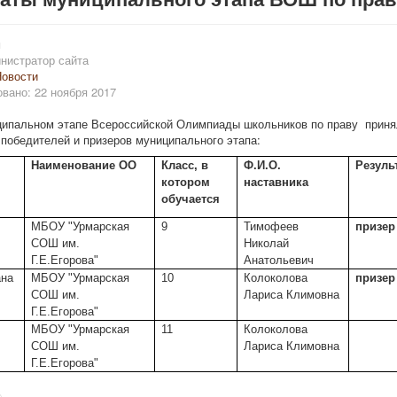
и
нистратор сайта
овости
вано: 22 ноября 2017
ципальном этапе Всероссийской Олимпиады школьников по праву приня
победителей и призеров муниципального этапа:
Наименование ОО
Класс, в
Ф.И.О.
Резуль
котором
наставника
обучается
МБОУ "Урмарская
9
Тимофеев
призер
СОШ им.
Николай
Г.Е.Егорова"
Анатольевич
ана
МБОУ "Урмарская
10
Колоколова
призер
СОШ им.
Лариса Климовна
Г.Е.Егорова"
МБОУ "Урмарская
11
Колоколова
пр
СОШ им.
Лариса Климовна
Г.Е.Егорова"