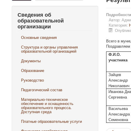
Сведения об
Подробност
образовательной
Автор:
Адми
Категория:
Н
организации
Опублико
Основные сведения
Всего в муни
Поздравляем 
Структура и органы управления
образовательной организацией
Ф.И.О.
Документы
участника
Образование
Зайцев
Руководство
Александр
Николаевич
Педагогический состав
Иванова Ди
Сергеевна
Материально-техническое
обеспечение и оснащенность
образовательного процесса.
Васильева
Доступная среда
Александра
Семеновна
Платные образовательные услуги
Финансово-хозяйственная