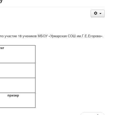
ло участие 18 учеников МБОУ «Урмарская СОШ им.Г.Е.Егорова».
тат
изер