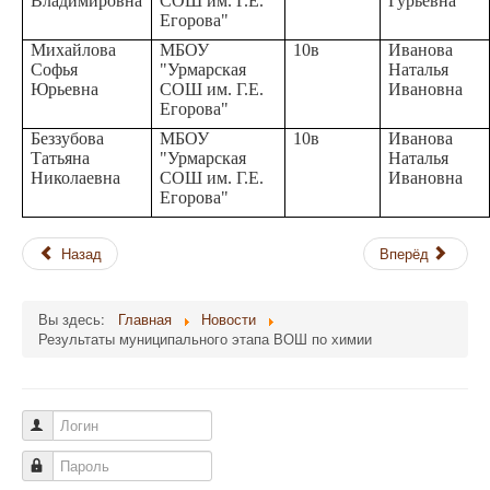
Владимировна
СОШ им. Г.Е.
Гурьевна
Егорова"
Михайлова
МБОУ
10в
Иванова
Софья
"Урмарская
Наталья
Юрьевна
СОШ им. Г.Е.
Ивановна
Егорова"
Беззубова
МБОУ
10в
Иванова
Татьяна
"Урмарская
Наталья
Николаевна
СОШ им. Г.Е.
Ивановна
Егорова"
Назад
Вперёд
Вы здесь:
Главная
Новости
Результаты муниципального этапа ВОШ по химии
Логин
Пароль