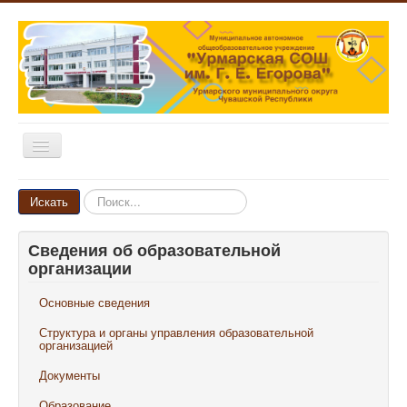
Включить/
выключить
навигацию
Главная
Искать...
Искать
Новости
Сведения об образовательной
Объявления
организации
Родителям и ученикам
Основные сведения
Педагогам и сотрудникам
Структура и органы управления образовательной
Выпускникам
организацией
Документы
Наши достижения
Образование