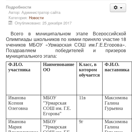
Подробности
Автор:
Администратор сайта
Категория:
Новости
Опубликовано: 25 декабря 2017
Всего в муниципальном этапе Всероссийской
Олимпиады школьников по химии приняло участие 18
учеников МБОУ «Урмарская СОШ им.Г.Е.Егорова».
Поздравляем победителей и призеров
муниципального этапа:
Ф.И.О.
Наименование
Класс, в
Ф.И.О.
участника
ОО
котором
наставника
обучается
Иванова
МБОУ
11в
Максимова
Ксения
"Урмарская
Галина
Олеговна
СОШ им. Г.Е.
Гурьевна
Егорова"
Иванова
МБОУ
9г
Максимова
Мария
"Урмарская
Галина