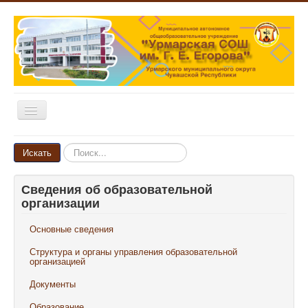
Включить/
выключить
навигацию
Главная
Искать...
Искать
Новости
Сведения об образовательной
Объявления
организации
Родителям и ученикам
Основные сведения
Педагогам и сотрудникам
Структура и органы управления образовательной
Выпускникам
организацией
Документы
Наши достижения
Образование