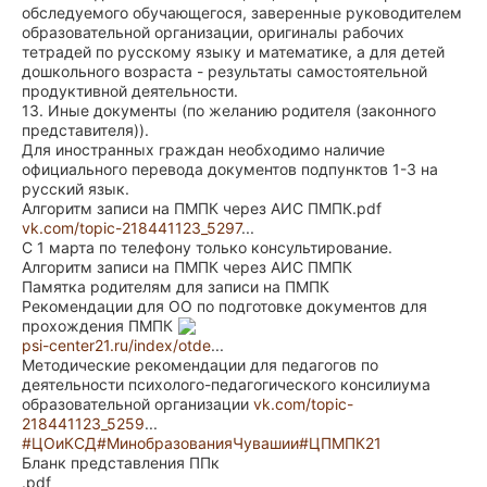
обследуемого обучающегося, заверенные руководителем
образовательной организации, оригиналы рабочих
тетрадей по русскому языку и математике, а для детей
дошкольного возраста - результаты самостоятельной
продуктивной деятельности.
13. Иные документы (по желанию родителя (законного
представителя)).
Для иностранных граждан необходимо наличие
официального перевода документов подпунктов 1-3 на
русский язык.
Алгоритм записи на ПМПК через АИС ПМПК.pdf
vk.com/topic-218441123_5297
...
С 1 марта по телефону только консультирование.
Алгоритм записи на ПМПК через АИС ПМПК
Памятка родителям для записи на ПМПК
Рекомендации для ОО по подготовке документов для
прохождения ПМПК
psi-center21.ru/index/otde
...
Методические рекомендации для педагогов по
деятельности психолого-педагогического консилиума
образовательной организации
vk.com/topic-
218441123_5259
...
#ЦОиКСД
#МинобразованияЧувашии
#ЦПМПК21
Бланк представления ППк
.pdf