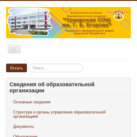
Включить/
выключить
навигацию
Главная
Искать...
Искать
Новости
Сведения об образовательной
Объявления
организации
Родителям и ученикам
Основные сведения
Педагогам и сотрудникам
Структура и органы управления образовательной
Выпускникам
организацией
Документы
Наши достижения
Образование