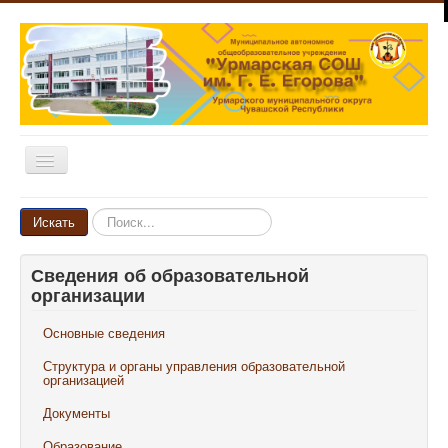
Включить/
выключить
навигацию
Главная
Искать...
Искать
Новости
Сведения об образовательной
Объявления
организации
Родителям и ученикам
Основные сведения
Педагогам и сотрудникам
Структура и органы управления образовательной
Выпускникам
организацией
Документы
Наши достижения
Образование